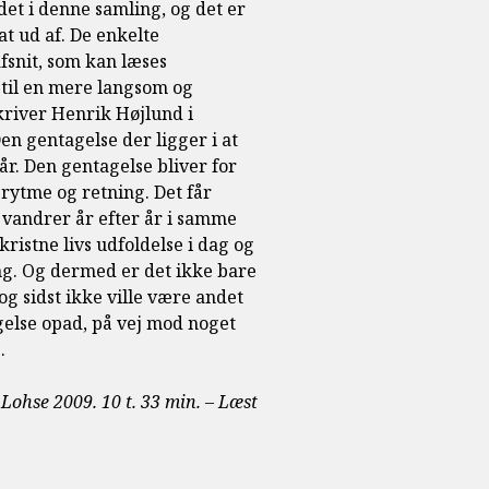
det i denne samling, og det er
t ud af. De enkelte
fsnit, som kan læses
 til en mere langsom og
river Henrik Højlund i
en gentagelse der ligger i at
r. Den gentagelse bliver for
rytme og retning. Det får
g vandrer år efter år i samme
 kristne livs udfoldelse i dag og
ng. Og dermed er det ikke bare
g sidst ikke ville være andet
ægelse opad, på vej mod noget
.
Lohse 2009. 10 t. 33 min. – Læst