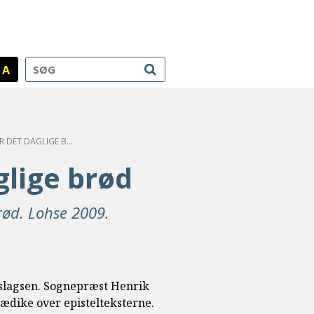
A
GENTAGELSEN ER DET DAGLIGE BRØD
glige brød
rød. Lohse 2009.
 slagsen. Sognepræst Henrik
rædike over epistelteksterne.