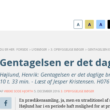
A
A
A
FORSIDE
LYDBØGER
3. OPBYGGELIGE BØGER
Gentagelsen er det da
Højlund, Henrik: Gentagelsen er det daglige b
10 t. 33 min. - Læst af Jesper Kristensen. H076
AF
VIBEKE SODE HJORTH
5. DECEMBER 2016
3. OPBYGGELIGE BØGER
En prædikensamling, ja, men en utraditionel af
Højlund har i en periode haft mulighed for at p