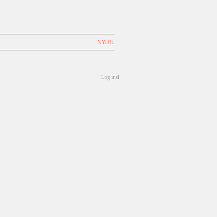
NYERE
Log ind