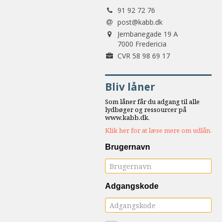
Tlf.:
samarbejde
91 92 72 76
8.0:
Støt
post@kabb.dk
Adresse:
KABB!
Jernbanegade 19 A
9.0:
7000 Fredericia
Links
Forretningsnummer:
CVR 58 98 69 17
Næste
indlæg:
Bliv låner
Klosteret
og
Som låner får du adgang til alle
kærligheden
Forrige
lydbøger og ressourcer på
www.kabb.dk.
indlæg:
Klik her for at læse mere om udlån.
Gammel
vin
Brugernavn
på
nye
sække
Adgangskode