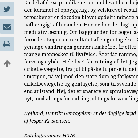
En del af disse prædikener er nu blevet bearbej
der kommet et opbyggeligt og velskrevet resulta
prædikener er desuden blevet opdelt i mindre a
uafhængigt af hinanden. Hermed er der lagt op
meditativ læsning. Om baggrunden for bogen sk
forordet: Bogen er resultatet af en gentagelse. D
gentage vandringen gennem kirkeåret år efter å
mange mennesker til livsfylde. Året får ramme, 
farve og dybde. Hele livet får retning af det. Je
cirkelbevægelse, fra jul til påske til pinse til det
i morgen, på vej mod den store dom og forløsni
cirkelbevægelse og gentagelse, som til syvende o
end stilstand. Nej, det er snarere en spiralbev
nyt, mod altings forandring, al tings forvandling
Højlund, Henrik: Gentagelsen er det daglige brød. 
af Jesper Kristensen.
Katalognummer H076