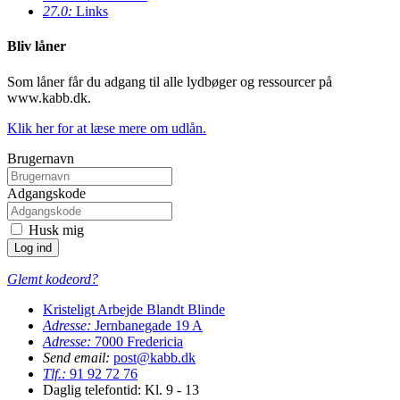
27.0:
Links
Bliv låner
Som låner får du adgang til alle lydbøger og ressourcer på
www.kabb.dk.
Klik her for at læse mere om udlån.
Brugernavn
Adgangskode
Husk mig
Glemt kodeord?
Kristeligt Arbejde Blandt Blinde
Adresse:
Jernbanegade 19 A
Adresse:
7000
Fredericia
Send email:
post@kabb.dk
Tlf.:
91 92 72 76
Daglig telefontid: Kl. 9 - 13