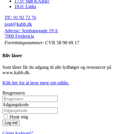
17.0:
Støt KABB!
18.0:
Links
Tlf.:
91 92 72 76
post@kabb.dk
Adresse:
Jernbanegade 19 A
7000 Fredericia
Forretningsnummer:
CVR 58 98 69 17
Bliv låner
Som låner får du adgang til alle lydbøger og ressourcer på
www.kabb.dk.
Klik her for at læse mere om udlån.
Brugernavn
Adgangskode
Husk mig
Glemt kodeord?