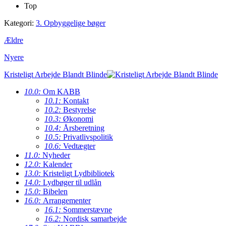
Top
Kategori:
3. Opbyggelige bøger
Ældre
Nyere
Kristeligt Arbejde Blandt Blinde
10.0:
Om KABB
10.1:
Kontakt
10.2:
Bestyrelse
10.3:
Økonomi
10.4:
Årsberetning
10.5:
Privatlivspolitik
10.6:
Vedtægter
11.0:
Nyheder
12.0:
Kalender
13.0:
Kristeligt Lydbibliotek
14.0:
Lydbøger til udlån
15.0:
Bibelen
16.0:
Arrangementer
16.1:
Sommerstævne
16.2:
Nordisk samarbejde