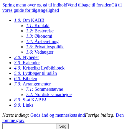
Spring menu over og gå til indhold
Vend tilbage til forsiden
Gå til
vores guide for tilgængelighed
1.0:
Om KABB
1.1:
Kontakt
1.2:
Bestyrelse
1.3:
Økonomi
1.4:
Årsberetning
1.5:
Privatlivspolitik
1.6:
Vedtægter
2.0:
Nyheder
3.0:
Kalender
4.0:
Kristeligt Lydbibliotek
5.0:
Lydbøger til udlån
6.0:
Bibelen
7.0:
Arrangementer
7.1:
Sommerstævne
7.2:
Nordisk samarbejde
8.0:
Støt KABB!
9.0:
Links
Næste indlæg:
Guds ånd og menneskets ånd
Forrige indlæg:
Den
tomme grav