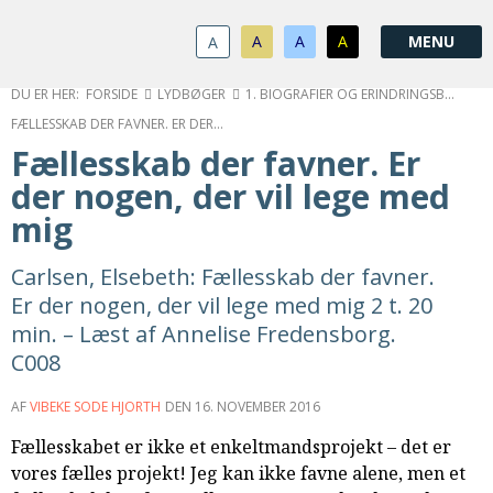
1.0:
Spring
Vend
Gå
Om
menu
tilbage
til
KABB
A
A
A
A
1.1:
over
til
vores
Kontakt
1.2:
og
forsiden
guide
Bestyrelse
FORSIDE
LYDBØGER
1. BIOGRAFIER OG ERINDRINGSBØGER
1.3:
gå
for
Økonomi
FÆLLESSKAB DER FAVNER. ER DER NOGEN, DER VIL LEGE MED MIG
1.4:
til
tilgængelighed
Årsberetning
Fællesskab der favner. Er
1.5:
indhold
Privatlivspolitik
der nogen, der vil lege med
1.6:
Vedtægter
mig
2.0:
Nyheder
3.0:
Kalender
Carlsen, Elsebeth: Fællesskab der favner.
4.0:
Kristeligt
Er der nogen, der vil lege med mig 2 t. 20
Lydbibliotek
5.0:
Lydbøger
min. – Læst af Annelise Fredensborg.
til
C008
udlån
6.0:
Bibelen
AF
VIBEKE SODE HJORTH
DEN
16. NOVEMBER 2016
7.0:
Arrangementer
Fællesskabet er ikke et enkeltmandsprojekt – det er
7.1:
Sommerstævne
vores fælles projekt! Jeg kan ikke favne alene, men et
7.2:
Nordisk