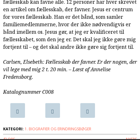
fællesskab kan favne alle. 12 personer har hver skrevet
samarbejde
en artikel om fællesskab, der favner. Jesus er centrum
8.0:
Støt
for vores fællesskab. Han er det bånd, som samler
KABB!
familiemedlemmerne, hvor der ikke nødvendigvis er
9.0:
Links
bånd imellem os. Jesus gør, at jeg er kvalificeret til
Næste
fællesskabet, som den jeg er. Det skal jeg ikke gøre mig
indlæg:
fortjent til – og det skal andre ikke gøre sig fortjent til.
Den
sidste
Carlsen, Elsebeth: Fællesskab der favner. Er der nogen, der
jøde
vil lege med mig 2 t. 20 min. – Læst af Annelise
i
Fredensborg.
Rotterdam
Forrige
indlæg:
Katalognummer C008
Himlen
findes
virkelig.
En
lille
KATEGORI:
1. BIOGRAFIER OG ERINDRINGSBØGER
drengs
ÆLDRE
NYERE