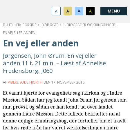
1.0:
Spring
Vend
Gå
Om
menu
tilbage
til
KABB
A
A
A
A
1.1:
over
til
vores
Kontakt
1.2:
og
forsiden
guide
Bestyrelse
FORSIDE
LYDBØGER
1. BIOGRAFIER OG ERINDRINGSBØGER
1.3:
gå
for
Økonomi
EN VEJ ELLER ANDEN
1.4:
til
tilgængelighed
Årsberetning
En vej eller anden
1.5:
indhold
Privatlivspolitik
1.6:
Vedtægter
Jørgensen, John Ørum: En vej eller
2.0:
Nyheder
anden 11 t. 21 min. – Læst af Annelise
3.0:
Kalender
Fredensborg. J060
4.0:
Kristeligt
Lydbibliotek
AF
VIBEKE SODE HJORTH
DEN
17. NOVEMBER 2016
5.0:
Lydbøger
Et varmt hjerte for evangeliets sag i kirken og i Indre
til
Mission. Sådan har jeg kendt John Ørum Jørgensen som
udlån
min provst, og sådan er han kendt ud over landet
6.0:
Bibelen
gennem Indre Mission. Dette billede bekræftes nu af
7.0:
Arrangementer
denne dejlige erindringsbog, der fortæller om et travlt
7.1:
Sommerstævne
liv, hvis røde tråd har været vækkelseslinjen i Indre
7.2:
Nordisk