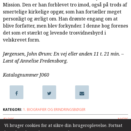
Mission. Den er han forblevet tro imod, også på trods af
samarbejde
smertelige kirkelige opgør, som han fortæller meget
8.0:
Støt
personligt og ærligt om. Han drømte engang om at
KABB!
blive forfatter, men blev forkynder. I denne bog forenes
9.0:
Links
det som et stærkt og levende trosvidnesbyrd i
Næste
velskrevet form.
indlæg:
Livet
Jørgensen, John Ørum: En vej eller anden 11 t. 21 min. –
brød
Læst af Annelise Fredensborg.
frem.
Erindringsglimt
Katalognummer J060
fra
et
liv
i
tjeneste
KATEGORI:
1. BIOGRAFIER OG ERINDRINGSBØGER
for
ÆLDRE
NYERE
evangeliet
Forrige
Vi bruger cookies for at sikre din brugeroplevelse. Fortsat
indlæg: