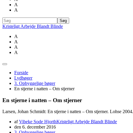
A
A
Kristeligt Arbejde Blandt Blinde
A
A
A
A
Forside
Lydbøger
3. Opbyggelige bøger
En stjerne i natten – Om stjerner
En stjerne i natten – Om stjerner
Larsen, Johan Schmidt: En stjerne i natten – Om stjerner. Lohse 2004.
af
Vibeke Sode Hjorth
Kristeligt Arbejde Blandt Blinde
den
6. december 2016
3. Opbyggelige bøger