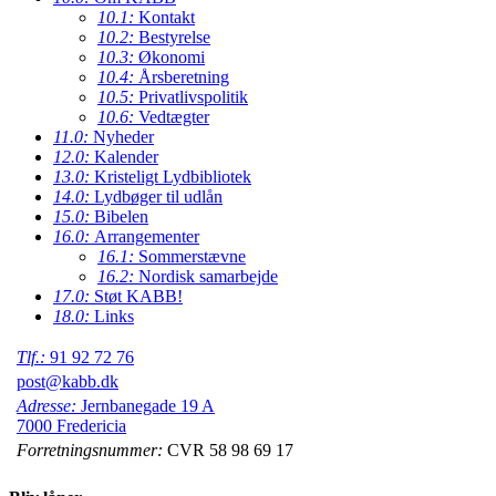
10.1:
Kontakt
10.2:
Bestyrelse
10.3:
Økonomi
10.4:
Årsberetning
10.5:
Privatlivspolitik
10.6:
Vedtægter
11.0:
Nyheder
12.0:
Kalender
13.0:
Kristeligt Lydbibliotek
14.0:
Lydbøger til udlån
15.0:
Bibelen
16.0:
Arrangementer
16.1:
Sommerstævne
16.2:
Nordisk samarbejde
17.0:
Støt KABB!
18.0:
Links
Tlf.:
91 92 72 76
post@kabb.dk
Adresse:
Jernbanegade 19 A
7000 Fredericia
Forretningsnummer:
CVR 58 98 69 17