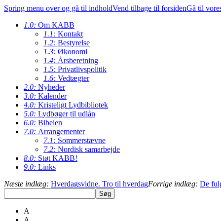
Spring menu over og gå til indhold
Vend tilbage til forsiden
Gå til vore
1.0:
Om KABB
1.1:
Kontakt
1.2:
Bestyrelse
1.3:
Økonomi
1.4:
Årsberetning
1.5:
Privatlivspolitik
1.6:
Vedtægter
2.0:
Nyheder
3.0:
Kalender
4.0:
Kristeligt Lydbibliotek
5.0:
Lydbøger til udlån
6.0:
Bibelen
7.0:
Arrangementer
7.1:
Sommerstævne
7.2:
Nordisk samarbejde
8.0:
Støt KABB!
9.0:
Links
Næste indlæg:
Hverdagsvidne. Tro til hverdag
Forrige indlæg:
De ful
A
A