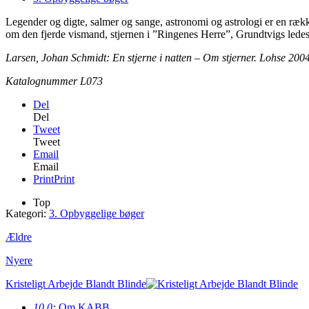
Legender og digte, salmer og sange, astronomi og astrologi er en ræ
om den fjerde vismand, stjernen i ”Ringenes Herre”, Grundtvigs lede
Larsen, Johan Schmidt: En stjerne i natten – Om stjerner. Lohse 2004.
Katalognummer L073
Del
Del
Tweet
Tweet
Email
Email
Print
Print
Top
Kategori:
3. Opbyggelige bøger
Ældre
Nyere
Kristeligt Arbejde Blandt Blinde
10.0:
Om KABB