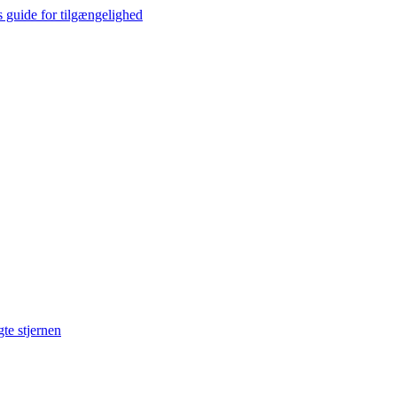
s guide for tilgængelighed
gte stjernen