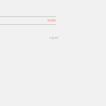
NYERE
Log ind