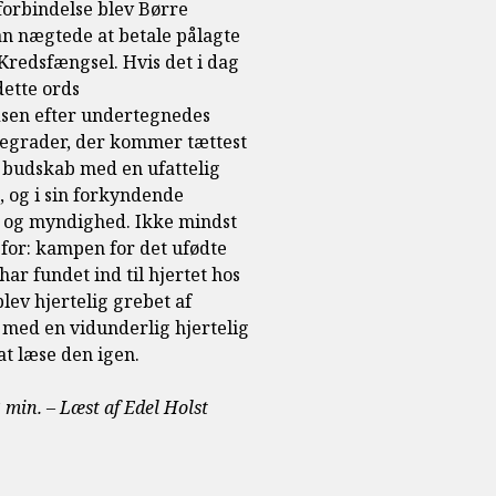
forbindelse blev Børre
han nægtede at betale pålagte
 Kredsfængsel. Hvis det i dag
dette ords
sen efter undertegnedes
egrader, der kommer tættest
t budskab med en ufattelig
og i sin forkyndende
t og myndighed. Ikke mindst
 for: kampen for det ufødte
ar fundet ind til hjertet hos
lev hjertelig grebet af
 med en vidunderlig hjertelig
t læse den igen.
 min. – Læst af Edel Holst