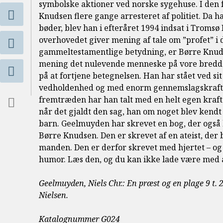
symbolske aktioner ved norske sygehuse. I den 
Knudsen flere gange arresteret af politiet. Da 
bøder, blev han i efteråret 1994 indsat i Tromsø
overhovedet giver mening af tale om ”profet” i 
gammeltestamentlige betydning, er Børre Knud
mening det nulevende menneske på vore bredd
på at fortjene betegnelsen. Han har stået ved si
vedholdenhed og med enorm gennemslagskraft, 
fremtræden har han talt med en helt egen kraf
når det gjaldt den sag, han om noget blev kendt
barn. Geelmuyden har skrevet en bog, der også h
Børre Knudsen. Den er skrevet af en ateist, der b
manden. Den er derfor skrevet med hjertet – og
humor. Læs den, og du kan ikke lade være med a
Geelmuyden, Niels Chr.: En præst og en plage 9 t. 2
Nielsen.
Katalognummer G024