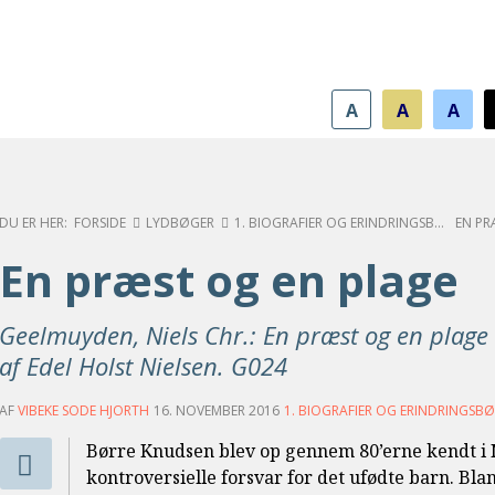
A
A
A
FORSIDE
LYDBØGER
1. BIOGRAFIER OG ERINDRINGSBØGER
EN PR
En præst og en plage
Geelmuyden, Niels Chr.: En præst og en plage 
af Edel Holst Nielsen. G024
AF
VIBEKE SODE HJORTH
16. NOVEMBER 2016
1. BIOGRAFIER OG ERINDRINGSB
Børre Knudsen blev op gennem 80’erne kendt i 
kontroversielle forsvar for det ufødte barn. Bla