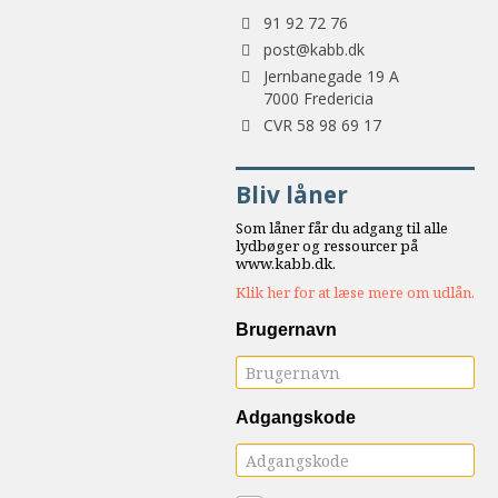
Tlf.:
samarbejde
91 92 72 76
8.0:
Støt
post@kabb.dk
Adresse:
KABB!
Jernbanegade 19 A
9.0:
7000 Fredericia
Links
Forretningsnummer:
CVR 58 98 69 17
Næste
indlæg:
Bliv låner
Grønt
var
Som låner får du adgang til alle
min
lydbøger og ressourcer på
www.kabb.dk.
farmors
Klik her for at læse mere om udlån.
græs.
Erindringsbilleder
Forrige
Brugernavn
indlæg:
Min
livssaga
Adgangskode
1933
–
1942