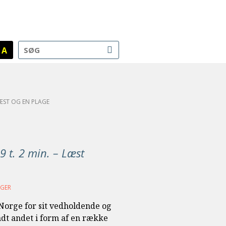
A
ÆST OG EN PLAGE
9 t. 2 min. – Læst
ØGER
Norge for sit vedholdende og
ndt andet i form af en række