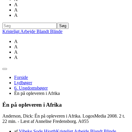
A
A
A
Kristeligt Arbejde Blandt Blinde
A
A
A
A
Forside
Lydbøger
6. Ungdomsbøger
Én på opleveren i Afrika
Én på opleveren i Afrika
Anderson, Dick: Én på opleveren i Afrika. LogosMedia 2008. 2 t.
22 min. - Læst af Annelise Fredensborg. A055
af
Vibeke Sode Hjorth
Kristeligt Arbejde Blandt Blinde