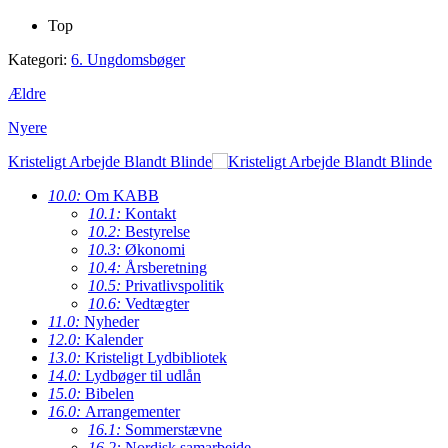
Top
Kategori:
6. Ungdomsbøger
Ældre
Nyere
Kristeligt Arbejde Blandt Blinde
10.0:
Om KABB
10.1:
Kontakt
10.2:
Bestyrelse
10.3:
Økonomi
10.4:
Årsberetning
10.5:
Privatlivspolitik
10.6:
Vedtægter
11.0:
Nyheder
12.0:
Kalender
13.0:
Kristeligt Lydbibliotek
14.0:
Lydbøger til udlån
15.0:
Bibelen
16.0:
Arrangementer
16.1:
Sommerstævne
16.2:
Nordisk samarbejde