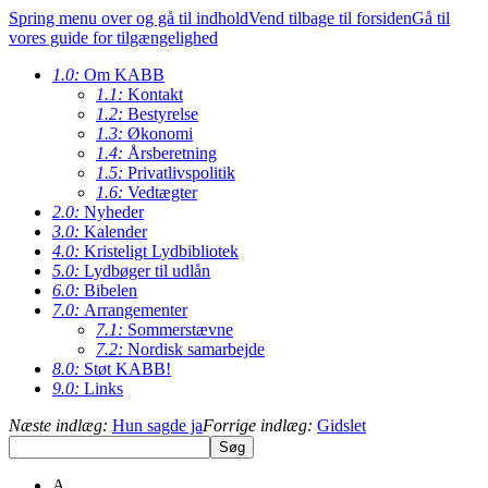
Spring menu over og gå til indhold
Vend tilbage til forsiden
Gå til
vores guide for tilgængelighed
1.0:
Om KABB
1.1:
Kontakt
1.2:
Bestyrelse
1.3:
Økonomi
1.4:
Årsberetning
1.5:
Privatlivspolitik
1.6:
Vedtægter
2.0:
Nyheder
3.0:
Kalender
4.0:
Kristeligt Lydbibliotek
5.0:
Lydbøger til udlån
6.0:
Bibelen
7.0:
Arrangementer
7.1:
Sommerstævne
7.2:
Nordisk samarbejde
8.0:
Støt KABB!
9.0:
Links
Næste indlæg:
Hun sagde ja
Forrige indlæg:
Gidslet
A