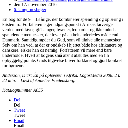
den
17. november 2016
6. Ungdomsbøger
En bog for de 9 – 13 årige, der kombinerer spænding og oplæring i
kristen tro. Forfatteren tager udgangspunkt i Afrikas farverige
verden med løver, giftslanger, hyæner, leoparder og ikke mindst
spændende mennesker, der lever på en helt anderledes måde end i
Danmark. Samtidig møder du Gud, som vil tilgive alle mennesker.
Selv om han ved, at der er ondskab i hjertet både hos afrikanere og
danskere, elsker han os nemlig. Forfatteren vil mere end bare
underholde. Hvert af bogens små afsnit afsluttes med en fin
opbyggelig pointe. Guds tilgivelse bliver forklaret og gjort konkret
for børnene.
Anderson, Dick: Én på opleveren i Afrika. LogosMedia 2008. 2 t.
22 min. – Læst af Annelise Fredensborg.
Katalognummer A055
Del
Del
Tweet
Tweet
Email
Email