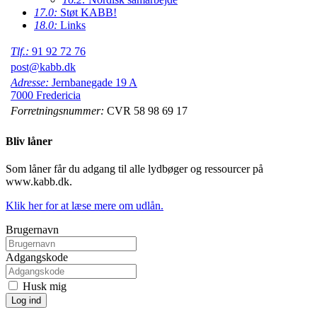
17.0:
Støt KABB!
18.0:
Links
Tlf.:
91 92 72 76
post@kabb.dk
Adresse:
Jernbanegade 19 A
7000 Fredericia
Forretningsnummer:
CVR 58 98 69 17
Bliv låner
Som låner får du adgang til alle lydbøger og ressourcer på
www.kabb.dk.
Klik her for at læse mere om udlån.
Brugernavn
Adgangskode
Husk mig