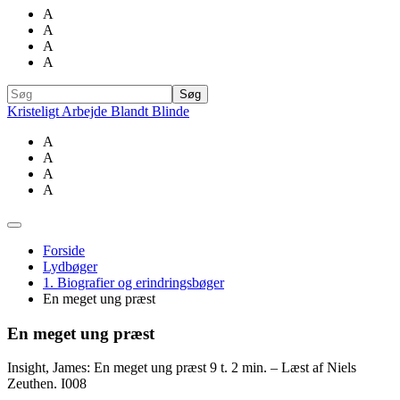
A
A
A
A
Kristeligt Arbejde Blandt Blinde
A
A
A
A
Forside
Lydbøger
1. Biografier og erindringsbøger
En meget ung præst
En meget ung præst
Insight, James: En meget ung præst 9 t. 2 min. – Læst af Niels
Zeuthen. I008