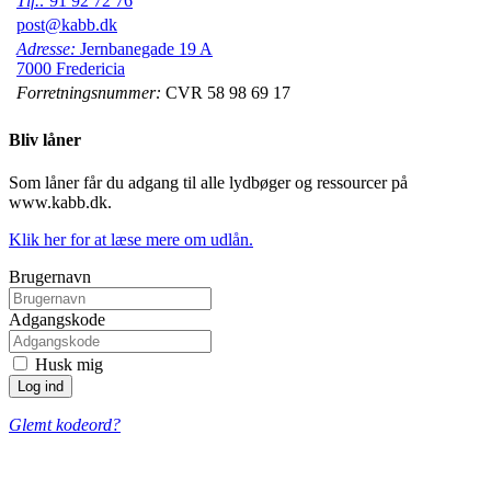
Tlf.:
91 92 72 76
post@kabb.dk
Adresse:
Jernbanegade 19 A
7000 Fredericia
Forretningsnummer:
CVR 58 98 69 17
Bliv låner
Som låner får du adgang til alle lydbøger og ressourcer på
www.kabb.dk.
Klik her for at læse mere om udlån.
Brugernavn
Adgangskode
Husk mig
Glemt kodeord?