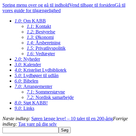
Spring menu over og gå til indhold
Vend tilbage til forsiden
Gå til
vores guide for tilgængelighed
1.0:
Om KABB
1.1:
Kontakt
1.2:
Bestyrelse
1.3:
Økonomi
1.4:
Årsberetning
1.5:
Privatlivspolitik
1.6:
Vedtægter
2.0:
Nyheder
3.0:
Kalender
4.0:
Kristeligt Lydbibliotek
5.0:
Lydbøger til udlån
6.0:
Bibelen
7.0:
Arrangementer
7.1:
Sommerstævne
7.2:
Nordisk samarbejde
8.0:
Støt KABB!
9.0:
Links
Næste indlæg:
Søren længe leve! – 10 taler til en 200-årig
Forrige
indlæg:
Tag vare på dig selv