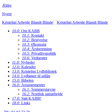
Ældre
Nyere
Kristeligt Arbejde Blandt Blinde
10.0:
Om KABB
10.1:
Kontakt
10.2:
Bestyrelse
10.3:
Økonomi
10.4:
Årsberetning
10.5:
Privatlivspolitik
10.6:
Vedtægter
11.0:
Nyheder
12.0:
Kalender
13.0:
Kristeligt Lydbibliotek
14.0:
Lydbøger til udlån
15.0:
Bibelen
16.0:
Arrangementer
16.1:
Sommerstævne
16.2:
Nordisk samarbejde
17.0:
Støt KABB!
18.0:
Links