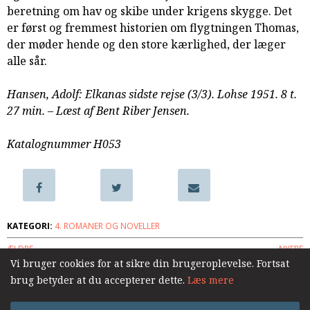
beretning om hav og skibe under krigens skygge. Det
samarbejde
er først og fremmest historien om flygtningen Thomas,
8.0:
Støt
der møder hende og den store kærlighed, der læger
KABB!
alle sår.
9.0:
Links
Næste
Hansen, Adolf: Elkanas sidste rejse (3/3). Lohse 1951. 8 t.
indlæg:
27 min. – Læst af Bent Riber Jensen.
En
by
Katalognummer H053
i
Rusland
Forrige
indlæg:
Farlig
er
KATEGORI:
4. ROMANER OG NOVELLER
vejen
ÆLDRE
NYERE
(2/3)
Vi bruger cookies for at sikre din brugeroplevelse. Fortsat
brug betyder at du accepterer dette.
Læs mere
Log ind