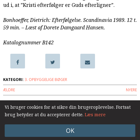
ud i, at ”Kristi efterfølger er Guds efterligner”.
samarbejde
8.0:
Støt
Bonhoeffer, Dietrich: Efterfølgelse. Scandinavia 1989. 12 t.
KABB!
59 min. – Læst af Dorete Damgaard Hansen.
9.0:
Links
Næste
Katalognummer B142
indlæg:
Min
tid
er
i
KATEGORI:
3. OPBYGGELIGE BØGER
dine
ÆLDRE
NYERE
hænder.
Vennebreve
og
Vi bruger cookies for at sikre din brugeroplevelse. Fortsat
Log ind
teologiske
brug betyder at du accepterer dette.
Læs mere
reflektioner
1943-
OK
44
Forrige