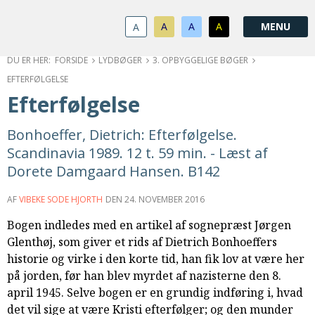
1.0:
Spring
Vend
Gå
Om
menu
tilbage
til
KABB
A
A
A
A
1.1:
over
til
vores
Kontakt
1.2:
og
forsiden
guide
Bestyrelse
FORSIDE
LYDBØGER
3. OPBYGGELIGE BØGER
1.3:
gå
for
Økonomi
EFTERFØLGELSE
1.4:
til
tilgængelighed
Årsberetning
Efterfølgelse
1.5:
indhold
Privatlivspolitik
1.6:
Vedtægter
Bonhoeffer, Dietrich: Efterfølgelse.
2.0:
Nyheder
Scandinavia 1989. 12 t. 59 min. - Læst af
3.0:
Kalender
Dorete Damgaard Hansen. B142
4.0:
Kristeligt
Lydbibliotek
AF
VIBEKE SODE HJORTH
DEN
24. NOVEMBER 2016
5.0:
Lydbøger
Bogen indledes med en artikel af sognepræst Jørgen
til
Glenthøj, som giver et rids af Dietrich Bonhoeffers
udlån
historie og virke i den korte tid, han fik lov at være her
6.0:
Bibelen
på jorden, før han blev myrdet af nazisterne den 8.
7.0:
Arrangementer
april 1945. Selve bogen er en grundig indføring i, hvad
7.1:
Sommerstævne
det vil sige at være Kristi efterfølger; og den munder
7.2:
Nordisk