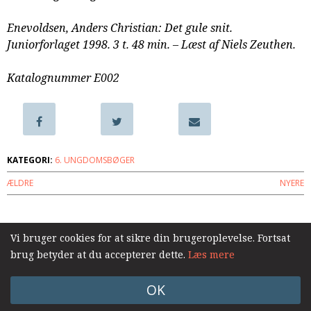
samarbejde
Enevoldsen, Anders Christian: Det gule snit.
8.0:
Støt
Juniorforlaget 1998. 3 t. 48 min. – Læst af Niels Zeuthen.
KABB!
9.0:
Links
Katalognummer E002
Næste
indlæg:
Endnu
en
chance
Forrige
KATEGORI:
6. UNGDOMSBØGER
indlæg:
ÆLDRE
NYERE
Den
tro
forræder.
Log ind
Zion-
Vi bruger cookies for at sikre din brugeroplevelse. Fortsat
junior
brug betyder at du accepterer dette.
Læs mere
6/6
OK