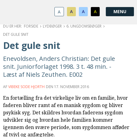
1.0:
Spring
Vend
Gå
Om
menu
tilbage
til
KABB
A
A
A
A
1.1:
over
til
vores
Kontakt
1.2:
og
forsiden
guide
Bestyrelse
FORSIDE
LYDBØGER
6. UNGDOMSBØGER
1.3:
gå
for
Økonomi
DET GULE SNIT
1.4:
til
tilgængelighed
Årsberetning
Det gule snit
1.5:
indhold
Privatlivspolitik
1.6:
Vedtægter
Enevoldsen, Anders Christian: Det gule
2.0:
Nyheder
snit. Juniorforlaget 1998. 3 t. 48 min. -
3.0:
Kalender
Læst af Niels Zeuthen. E002
4.0:
Kristeligt
Lydbibliotek
AF
VIBEKE SODE HJORTH
DEN
17. NOVEMBER 2016
5.0:
Lydbøger
En fortælling fra det virkelige liv om en familie, hvor
til
faderen bliver ramt af en manisk sygdom og bliver
udlån
psykisk syg. Det skildres hvordan faderens sygdom
6.0:
Bibelen
udvikler sig og hvordan hele familien kommer
7.0:
Arrangementer
igennem den svære periode, som sygdommen afføder
7.1:
Sommerstævne
af tvivl og anfægtelse.
7.2:
Nordisk