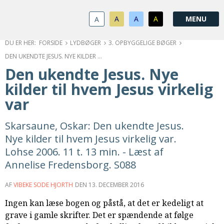
1.0:
Spring
Vend
Gå
Om
menu
tilbage
til
KABB
A
A
A
A
1.1:
over
til
vores
Kontakt
1.2:
og
forsiden
guide
Bestyrelse
FORSIDE
LYDBØGER
3. OPBYGGELIGE BØGER
1.3:
gå
for
Økonomi
DEN UKENDTE JESUS. NYE KILDER TIL HVEM JESUS VIRKELIG VAR
1.4:
til
tilgængelighed
Årsberetning
Den ukendte Jesus. Nye
1.5:
indhold
Privatlivspolitik
kilder til hvem Jesus virkelig
1.6:
Vedtægter
var
2.0:
Nyheder
3.0:
Kalender
Skarsaune, Oskar: Den ukendte Jesus.
4.0:
Kristeligt
Nye kilder til hvem Jesus virkelig var.
Lydbibliotek
5.0:
Lydbøger
Lohse 2006. 11 t. 13 min. - Læst af
til
Annelise Fredensborg. S088
udlån
6.0:
Bibelen
AF
VIBEKE SODE HJORTH
DEN
13. DECEMBER 2016
7.0:
Arrangementer
Ingen kan læse bogen og påstå, at det er kedeligt at
7.1:
Sommerstævne
grave i gamle skrifter. Det er spændende at følge
7.2:
Nordisk