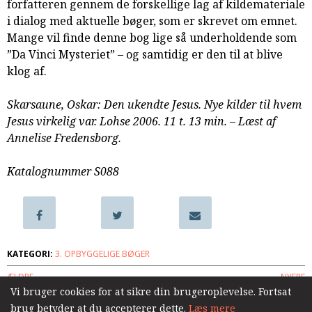
forfatteren gennem de forskellige lag af kildemateriale
samarbejde
i dialog med aktuelle bøger, som er skrevet om emnet.
8.0:
Støt
Mange vil finde denne bog lige så underholdende som
KABB!
”Da Vinci Mysteriet” – og samtidig er den til at blive
9.0:
Links
klog af.
Næste
indlæg:
Skarsaune, Oskar: Den ukendte Jesus. Nye kilder til hvem
Dyrebare
Jesus virkelig var. Lohse 2006. 11 t. 13 min. – Læst af
døgn
Annelise Fredensborg.
–
vandring
Katalognummer S088
i
sorgens
landskab
Forrige
indlæg:
Når
KATEGORI:
3. OPBYGGELIGE BØGER
troen
ÆLDRE
NYERE
prøves
Vi bruger cookies for at sikre din brugeroplevelse. Fortsat
brug betyder at du accepterer dette.
Læs mere