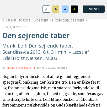
1.0:
Spring
Vend
Gå
Om
menu
tilbage
til
KABB
A
A
A
A
1.1:
over
til
vores
Kontakt
1.2:
og
forsiden
guide
Bestyrelse
FORSIDE
LYDBØGER
3. OPBYGGELIGE BØGER
1.3:
gå
for
Økonomi
DEN SEJRENDE TABER
1.4:
til
tilgængelighed
Årsberetning
Den sejrende taber
1.5:
indhold
Privatlivspolitik
1.6:
Vedtægter
Munk, Leif: Den sejrende taber.
2.0:
Nyheder
Scandinavia 2013. 6 t. 31 min. – Læst af
3.0:
Kalender
Edel Holst Nielsen. M003
4.0:
Kristeligt
Lydbibliotek
AF
VIBEKE SODE HJORTH
DEN
8. DECEMBER 2016
5.0:
Lydbøger
Bogen belyser en stor del af de grundlæggende
til
spørgsmål omkring den kristne tro. Den er ikke først
udlån
og fremmest dogmatisk, men snarere forkyndelse til
6.0:
Bibelen
erfaring af den rigdom, frihed og glæde, som Jesus gav
7.0:
Arrangementer
sine disciple løfte om. Leif Munk ønsker at åbenbare
7.1:
Sommerstævne
forsoningens rækkevidde og Guds kærligheds dyb på
7.2:
Nordisk