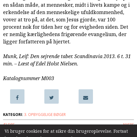
en sådan måde, at mennesker, midt i livets kampe og i
samarbejde
erkendelse af den menneskelige ufuldkommenhed,
8.0:
Støt
vover at tro på, at det, som Jesus gjorde, var 100
KABB!
procent nok for tiden her og for evigheden siden. Det
9.0:
Links
er nemlig kærlighedens frigørende evangelium, der
Næste
ligger forfatteren på hjertet.
indlæg:
Enkeliv.
Munk, Leif: Den sejrende taber. Scandinavia 2013. 6 t. 31
En
min. – Læst af Edel Holst Nielsen.
enkes
erfaringer
Forrige
Katalognummer M003
indlæg:
For
vor
skyld
KATEGORI:
3. OPBYGGELIGE BØGER
ÆLDRE
NYERE
Vi bruger cookies for at sikre din brugeroplevelse. Fortsat