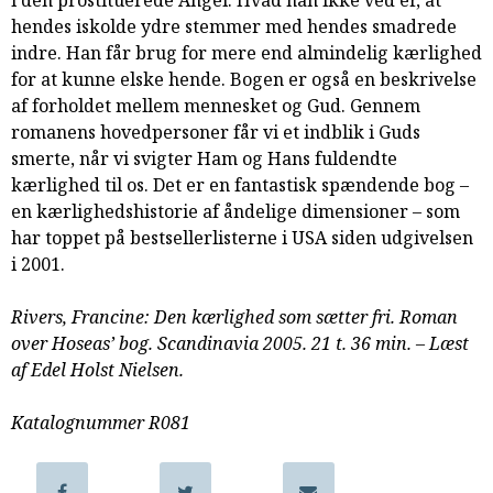
i den prostituerede Angel. Hvad han ikke ved er, at
samarbejde
hendes iskolde ydre stemmer med hendes smadrede
8.0:
Støt
indre. Han får brug for mere end almindelig kærlighed
KABB!
for at kunne elske hende. Bogen er også en beskrivelse
9.0:
Links
af forholdet mellem mennesket og Gud. Gennem
romanens hovedpersoner får vi et indblik i Guds
Næste
smerte, når vi svigter Ham og Hans fuldendte
indlæg:
kærlighed til os. Det er en fantastisk spændende bog –
Den
en kærlighedshistorie af åndelige dimensioner – som
blodrøde
har toppet på bestsellerlisterne i USA siden udgivelsen
tråd
Forrige
i 2001.
indlæg:
Silas.
Rivers, Francine: Den kærlighed som sætter fri. Roman
Bibelske
over Hoseas’ bog. Scandinavia 2005. 21 t. 36 min. – Læst
troshelte
af Edel Holst Nielsen.
5/5.
Katalognummer R081