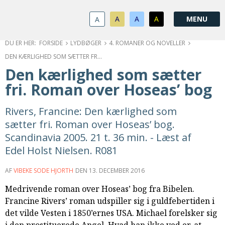
1.0:
Spring
Vend
Gå
Om
menu
tilbage
til
KABB
A
A
A
A
1.1:
over
til
vores
Kontakt
1.2:
og
forsiden
guide
Bestyrelse
FORSIDE
LYDBØGER
4. ROMANER OG NOVELLER
1.3:
gå
for
Økonomi
DEN KÆRLIGHED SOM SÆTTER FRI. ROMAN OVER HOSEAS’ BOG
1.4:
til
tilgængelighed
Årsberetning
Den kærlighed som sætter
1.5:
indhold
Privatlivspolitik
fri. Roman over Hoseas’ bog
1.6:
Vedtægter
2.0:
Nyheder
Rivers, Francine: Den kærlighed som
3.0:
Kalender
sætter fri. Roman over Hoseas’ bog.
4.0:
Kristeligt
Scandinavia 2005. 21 t. 36 min. - Læst af
Lydbibliotek
Edel Holst Nielsen. R081
5.0:
Lydbøger
til
AF
VIBEKE SODE HJORTH
DEN
13. DECEMBER 2016
udlån
6.0:
Bibelen
Medrivende roman over Hoseas’ bog fra Bibelen.
7.0:
Arrangementer
Francine Rivers’ roman udspiller sig i guldfebertiden i
7.1:
Sommerstævne
det vilde Vesten i 1850’ernes USA. Michael forelsker sig
7.2:
Nordisk