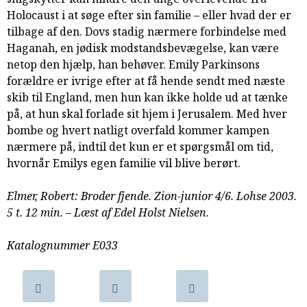
samarbejde
Holocaust i at søge efter sin familie – eller hvad der er
8.0:
Støt
tilbage af den. Dovs stadig nærmere forbindelse med
KABB!
Haganah, en jødisk modstandsbevægelse, kan være
9.0:
Links
netop den hjælp, han behøver. Emily Parkinsons
forældre er ivrige efter at få hende sendt med næste
Næste
skib til England, men hun kan ikke holde ud at tænke
indlæg:
på, at hun skal forlade sit hjem i Jerusalem. Med hver
Frihedsfælden.
bombe og hvert natligt overfald kommer kampen
Zion-
nærmere på, indtil det kun er et spørgsmål om tid,
junior
hvornår Emilys egen familie vil blive berørt.
5/6
Forrige
indlæg:
Elmer, Robert: Broder fjende. Zion-junior 4/6. Lohse 2003.
Kampen
5 t. 12 min. – Læst af Edel Holst Nielsen.
om
skatten.
Katalognummer E033
Zion-
junior
3/6