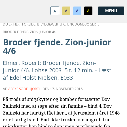
1.0:
Spring
Vend
Gå
Om
menu
tilbage
til
KABB
A
A
A
A
1.1:
over
til
vores
Kontakt
1.2:
og
forsiden
guide
Bestyrelse
FORSIDE
LYDBØGER
6. UNGDOMSBØGER
1.3:
gå
for
Økonomi
BRODER FJENDE. ZION-JUNIOR 4/6
1.4:
til
tilgængelighed
Årsberetning
Broder fjende. Zion-junior
1.5:
indhold
Privatlivspolitik
4/6
1.6:
Vedtægter
2.0:
Nyheder
Elmer, Robert: Broder fjende. Zion-
3.0:
Kalender
junior 4/6. Lohse 2003. 5 t. 12 min. - Læst
4.0:
Kristeligt
af Edel Holst Nielsen. E033
Lydbibliotek
5.0:
Lydbøger
AF
VIBEKE SODE HJORTH
DEN
17. NOVEMBER 2016
til
udlån
På trods af snigskytter og bomber fortsætter Dov
6.0:
Bibelen
Zalinski med at søge efter sin familie – bind 4. Dov
7.0:
Arrangementer
Zalinski har hurtigt fået lært, at Jerusalem i året 1948
7.1:
Sommerstævne
er et farligt sted. End ikke truslen om angreb fra
7.2:
Nordisk
snigskytter kan hindre den unge overlevende fra