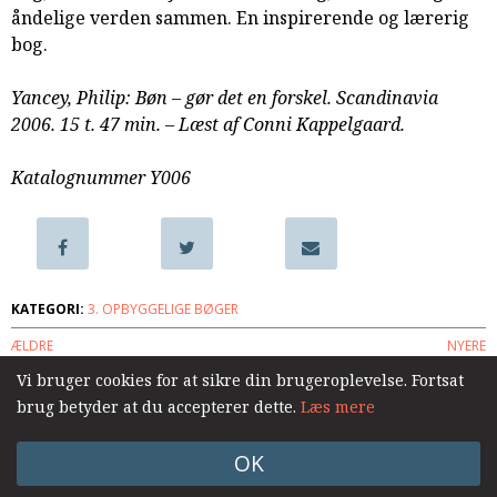
åndelige verden sammen. En inspirerende og lærerig
samarbejde
bog.
8.0:
Støt
KABB!
Yancey, Philip: Bøn – gør det en forskel. Scandinavia
9.0:
Links
2006. 15 t. 47 min. – Læst af Conni Kappelgaard.
Næste
indlæg:
Katalognummer Y006
Den
Gud
jeg
ikke
kendte.
KATEGORI:
3. OPBYGGELIGE BØGER
At
ÆLDRE
NYERE
gribe
efter
Vi bruger cookies for at sikre din brugeroplevelse. Fortsat
en
brug betyder at du accepterer dette.
Læs mere
Log ind
usynlig
Gud
Forrige
OK
indlæg: