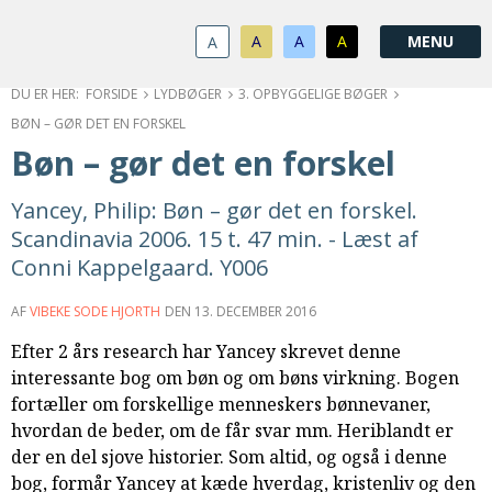
1.0:
Spring
Vend
Gå
Om
menu
tilbage
til
KABB
A
A
A
A
1.1:
over
til
vores
Kontakt
1.2:
og
forsiden
guide
Bestyrelse
FORSIDE
LYDBØGER
3. OPBYGGELIGE BØGER
1.3:
gå
for
Økonomi
BØN – GØR DET EN FORSKEL
1.4:
til
tilgængelighed
Årsberetning
Bøn – gør det en forskel
1.5:
indhold
Privatlivspolitik
1.6:
Vedtægter
Yancey, Philip: Bøn – gør det en forskel.
2.0:
Nyheder
Scandinavia 2006. 15 t. 47 min. - Læst af
3.0:
Kalender
Conni Kappelgaard. Y006
4.0:
Kristeligt
Lydbibliotek
AF
VIBEKE SODE HJORTH
DEN
13. DECEMBER 2016
5.0:
Lydbøger
Efter 2 års research har Yancey skrevet denne
til
interessante bog om bøn og om bøns virkning. Bogen
udlån
fortæller om forskellige menneskers bønnevaner,
6.0:
Bibelen
hvordan de beder, om de får svar mm. Heriblandt er
7.0:
Arrangementer
der en del sjove historier. Som altid, og også i denne
7.1:
Sommerstævne
bog, formår Yancey at kæde hverdag, kristenliv og den
7.2:
Nordisk