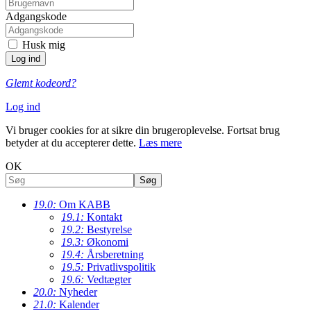
Adgangskode
Husk mig
Glemt kodeord?
Log ind
Vi bruger cookies for at sikre din brugeroplevelse. Fortsat brug
betyder at du accepterer dette.
Læs mere
OK
19.0:
Om KABB
19.1:
Kontakt
19.2:
Bestyrelse
19.3:
Økonomi
19.4:
Årsberetning
19.5:
Privatlivspolitik
19.6:
Vedtægter
20.0:
Nyheder
21.0:
Kalender