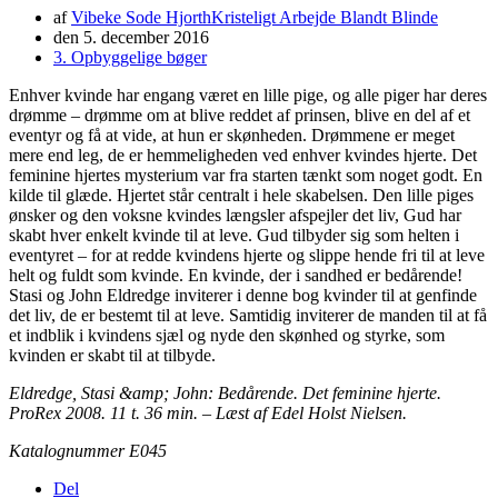
af
Vibeke Sode Hjorth
Kristeligt Arbejde Blandt Blinde
den
5. december 2016
3. Opbyggelige bøger
Enhver kvinde har engang været en lille pige, og alle piger har deres
drømme – drømme om at blive reddet af prinsen, blive en del af et
eventyr og få at vide, at hun er skønheden. Drømmene er meget
mere end leg, de er hemmeligheden ved enhver kvindes hjerte. Det
feminine hjertes mysterium var fra starten tænkt som noget godt. En
kilde til glæde. Hjertet står centralt i hele skabelsen. Den lille piges
ønsker og den voksne kvindes længsler afspejler det liv, Gud har
skabt hver enkelt kvinde til at leve. Gud tilbyder sig som helten i
eventyret – for at redde kvindens hjerte og slippe hende fri til at leve
helt og fuldt som kvinde. En kvinde, der i sandhed er bedårende!
Stasi og John Eldredge inviterer i denne bog kvinder til at genfinde
det liv, de er bestemt til at leve. Samtidig inviterer de manden til at få
et indblik i kvindens sjæl og nyde den skønhed og styrke, som
kvinden er skabt til at tilbyde.
Eldredge, Stasi &amp; John: Bedårende. Det feminine hjerte.
ProRex 2008. 11 t. 36 min. – Læst af Edel Holst Nielsen.
Katalognummer E045
Del