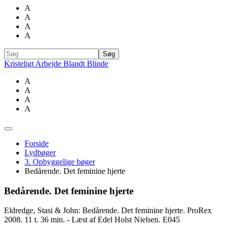
A
A
A
A
Kristeligt Arbejde Blandt Blinde
A
A
A
A
Forside
Lydbøger
3. Opbyggelige bøger
Bedårende. Det feminine hjerte
Bedårende. Det feminine hjerte
Eldredge, Stasi & John: Bedårende. Det feminine hjerte. ProRex
2008. 11 t. 36 min. - Læst af Edel Holst Nielsen. E045