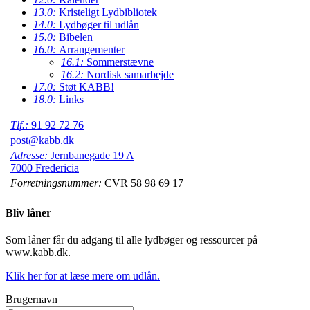
13.0:
Kristeligt Lydbibliotek
14.0:
Lydbøger til udlån
15.0:
Bibelen
16.0:
Arrangementer
16.1:
Sommerstævne
16.2:
Nordisk samarbejde
17.0:
Støt KABB!
18.0:
Links
Tlf.:
91 92 72 76
post@kabb.dk
Adresse:
Jernbanegade 19 A
7000 Fredericia
Forretningsnummer:
CVR 58 98 69 17
Bliv låner
Som låner får du adgang til alle lydbøger og ressourcer på
www.kabb.dk.
Klik her for at læse mere om udlån.
Brugernavn