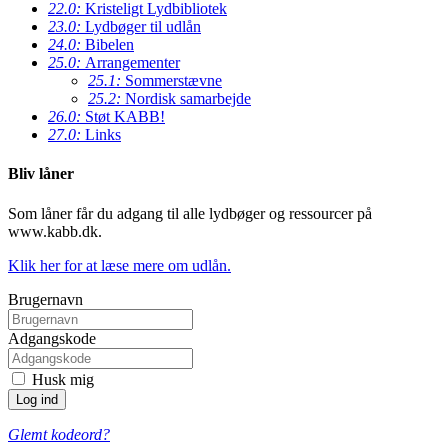
22.0:
Kristeligt Lydbibliotek
23.0:
Lydbøger til udlån
24.0:
Bibelen
25.0:
Arrangementer
25.1:
Sommerstævne
25.2:
Nordisk samarbejde
26.0:
Støt KABB!
27.0:
Links
Bliv låner
Som låner får du adgang til alle lydbøger og ressourcer på
www.kabb.dk.
Klik her for at læse mere om udlån.
Brugernavn
Adgangskode
Husk mig
Glemt kodeord?