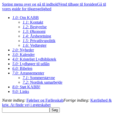
Spring menu over og gå til indhold
Vend tilbage til forsiden
Gå til
vores guide for tilgængelighed
1.0:
Om KABB
1.1:
Kontakt
1.2:
Bestyrelse
1.3:
Økonomi
1.4:
Årsberetning
1.5:
Privatlivspolitik
1.6:
Vedtægter
2.0:
Nyheder
3.0:
Kalender
4.0:
Kristeligt Lydbibliotek
5.0:
Lydbøger til udlån
6.0:
Bibelen
7.0:
Arrangementer
7.1:
Sommerstævne
7.2:
Nordisk samarbejde
8.0:
Støt KABB!
9.0:
Links
Næste indlæg:
Følelser og Fællesskab
Forrige indlæg:
Kærlighed &
krig. At finde vej i ægteskabet