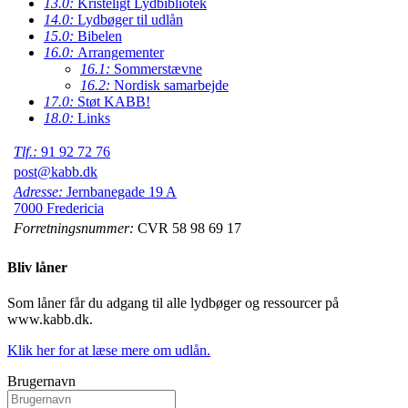
13.0:
Kristeligt Lydbibliotek
14.0:
Lydbøger til udlån
15.0:
Bibelen
16.0:
Arrangementer
16.1:
Sommerstævne
16.2:
Nordisk samarbejde
17.0:
Støt KABB!
18.0:
Links
Tlf.:
91 92 72 76
post@kabb.dk
Adresse:
Jernbanegade 19 A
7000 Fredericia
Forretningsnummer:
CVR 58 98 69 17
Bliv låner
Som låner får du adgang til alle lydbøger og ressourcer på
www.kabb.dk.
Klik her for at læse mere om udlån.
Brugernavn