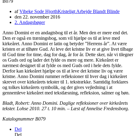
B079
af
Vibeke Sode Hjorth
Kristeligt Arbejde Blandt Blinde
den
22. november 2016
2. Andagsbøger
Anno Domini er en andagtsbog til et år. Men den er mere end det.
Den er også en træningsbog, som vil hjælpe os til at leve med
kirkeåret. Anno Domini er latin og betyder ”Herrens år”. At være
kristen er at tilhøre Gud. At leve det kristne liv er at give livet tilbage
til Gud time for time, dag for dag, år for år. Dette sker, når vi tilegner
os Guds ord og lader det fylde os mere og mere. Kirkeåret er
nærmest designet til at fylde os med Guds ord i hele dets fylde.
Derfor kan kirkeåret hjælpe os til at leve det kristne liv og være
kristne. Anno Domini rummer refleksioner til hver dag i kirkeåret
skrevet over kirkeårets tekster til 1. tekstrække. Samtidig forklares
og tolkes kirkeårets symbolik, og der gives vejledning i at
gennemleve kirkeåret med tekstlæsning, refleksion, salmer og bøn.
Bladt, Robert: Anno Domini. Daglige refleksioner over kirkeårets
tekster. Lohse 2010. 27 t. 10 min. – Læst af Annelise Fredensborg.
Katalognummer B079
Del
Del