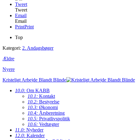
Tweet
Tweet
Email
Email
Print
Print
Top
Kategori:
2. Andagsbøger
Ældre
Nyere
Kristeligt Arbejde Blandt Blinde
10.0:
Om KABB
10.1:
Kontakt
10.2:
Bestyrelse
10.3:
Økonomi
10.4:
Årsberetning
10.5:
Privatlivspolitik
10.6:
Vedtægter
11.0:
Nyheder
12.0:
Kalender