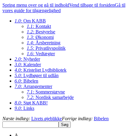
Spring menu over og gå til indhold
Vend tilbage til forsiden
Gå til
vores guide for tilgængelighed
1.0:
Om KABB
1.1:
Kontakt
1.2:
Bestyrelse
1.3:
Økonomi
1.4:
Årsberetning
1.5:
Privatlivspolitik
1.6:
Vedtægter
2.0:
Nyheder
3.0:
Kalender
4.0:
Kristeligt Lydbibliotek
5.0:
Lydbøger til udlån
6.0:
Bibelen
7.0:
Arrangementer
7.1:
Sommerstævne
7.2:
Nordisk samarbejde
8.0:
Støt KABB!
9.0:
Links
Næste indlæg:
Livets øjeblikke
Forrige indlæg:
Bibelen
A