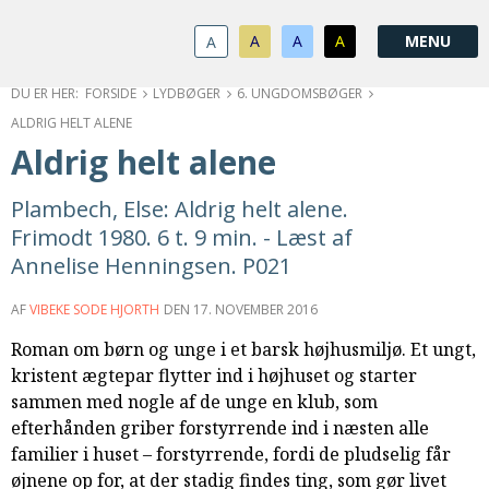
1.0:
Spring
Vend
Gå
Om
menu
tilbage
til
KABB
A
A
A
A
1.1:
over
til
vores
Kontakt
1.2:
og
forsiden
guide
Bestyrelse
FORSIDE
LYDBØGER
6. UNGDOMSBØGER
1.3:
gå
for
Økonomi
ALDRIG HELT ALENE
1.4:
til
tilgængelighed
Årsberetning
Aldrig helt alene
1.5:
indhold
Privatlivspolitik
1.6:
Vedtægter
Plambech, Else: Aldrig helt alene.
2.0:
Nyheder
Frimodt 1980. 6 t. 9 min. - Læst af
3.0:
Kalender
Annelise Henningsen. P021
4.0:
Kristeligt
Lydbibliotek
AF
VIBEKE SODE HJORTH
DEN
17. NOVEMBER 2016
5.0:
Lydbøger
Roman om børn og unge i et barsk højhusmiljø. Et ungt,
til
kristent ægtepar flytter ind i højhuset og starter
udlån
sammen med nogle af de unge en klub, som
6.0:
Bibelen
efterhånden griber forstyrrende ind i næsten alle
7.0:
Arrangementer
familier i huset – forstyrrende, fordi de pludselig får
7.1:
Sommerstævne
øjnene op for, at der stadig findes ting, som gør livet
7.2:
Nordisk