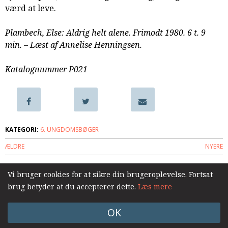
værd at leve.
samarbejde
8.0:
Støt
Plambech, Else: Aldrig helt alene. Frimodt 1980. 6 t. 9
KABB!
min. – Læst af Annelise Henningsen.
9.0:
Links
Næste
Katalognummer P021
indlæg:
Men
budene
gælder
endnu
Forrige
KATEGORI:
6. UNGDOMSBØGER
indlæg:
ÆLDRE
NYERE
Gå
du
bare
Vi bruger cookies for at sikre din brugeroplevelse. Fortsat
Log ind
brug betyder at du accepterer dette.
Læs mere
OK