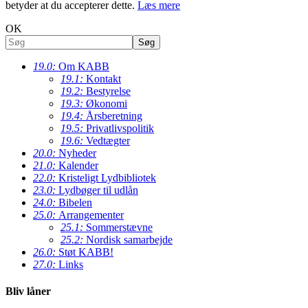
betyder at du accepterer dette.
Læs mere
OK
19.0:
Om KABB
19.1:
Kontakt
19.2:
Bestyrelse
19.3:
Økonomi
19.4:
Årsberetning
19.5:
Privatlivspolitik
19.6:
Vedtægter
20.0:
Nyheder
21.0:
Kalender
22.0:
Kristeligt Lydbibliotek
23.0:
Lydbøger til udlån
24.0:
Bibelen
25.0:
Arrangementer
25.1:
Sommerstævne
25.2:
Nordisk samarbejde
26.0:
Støt KABB!
27.0:
Links
Bliv låner