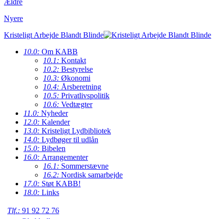
Ældre
Nyere
Kristeligt Arbejde Blandt Blinde
10.0:
Om KABB
10.1:
Kontakt
10.2:
Bestyrelse
10.3:
Økonomi
10.4:
Årsberetning
10.5:
Privatlivspolitik
10.6:
Vedtægter
11.0:
Nyheder
12.0:
Kalender
13.0:
Kristeligt Lydbibliotek
14.0:
Lydbøger til udlån
15.0:
Bibelen
16.0:
Arrangementer
16.1:
Sommerstævne
16.2:
Nordisk samarbejde
17.0:
Støt KABB!
18.0:
Links
Tlf.:
91 92 72 76