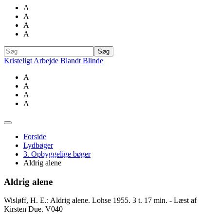
A
A
A
A
Kristeligt Arbejde Blandt Blinde
A
A
A
A
Forside
Lydbøger
3. Opbyggelige bøger
Aldrig alene
Aldrig alene
Wisløff, H. E.: Aldrig alene. Lohse 1955. 3 t. 17 min. - Læst af
Kirsten Due. V040