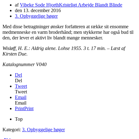
af
Vibeke Sode Hjorth
Kristeligt Arbejde Blandt Blinde
den
13. december 2016
3. Opbyggelige bøger
Med disse betragtninger ønsker forfatteren at række sit ensomme
medmenneske en varm broderhånd; men stykkerne har også bud til
den, der lever et aktivt liv blandt mange mennesker.
Wisløff, H. E.: Aldrig alene. Lohse 1955. 3 t. 17 min. – Læst af
Kirsten Due.
Katalognummer V040
Del
Del
Tweet
Tweet
Email
Email
Print
Print
Top
Kategori:
3. Opbyggelige bøger