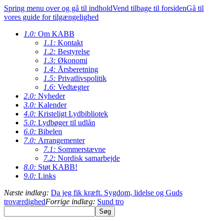
Spring menu over og gå til indhold
Vend tilbage til forsiden
Gå til
vores guide for tilgængelighed
1.0:
Om KABB
1.1:
Kontakt
1.2:
Bestyrelse
1.3:
Økonomi
1.4:
Årsberetning
1.5:
Privatlivspolitik
1.6:
Vedtægter
2.0:
Nyheder
3.0:
Kalender
4.0:
Kristeligt Lydbibliotek
5.0:
Lydbøger til udlån
6.0:
Bibelen
7.0:
Arrangementer
7.1:
Sommerstævne
7.2:
Nordisk samarbejde
8.0:
Støt KABB!
9.0:
Links
Næste indlæg:
Da jeg fik kræft. Sygdom, lidelse og Guds
troværdighed
Forrige indlæg:
Sund tro