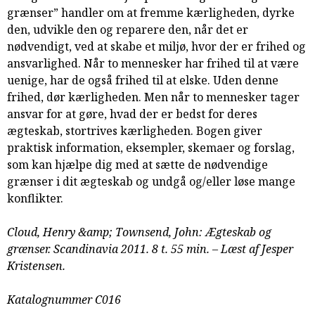
grænser” handler om at fremme kærligheden, dyrke
samarbejde
den, udvikle den og reparere den, når det er
8.0:
Støt
nødvendigt, ved at skabe et miljø, hvor der er frihed og
KABB!
ansvarlighed. Når to mennesker har frihed til at være
9.0:
Links
uenige, har de også frihed til at elske. Uden denne
Næste
frihed, dør kærligheden. Men når to mennesker tager
indlæg:
ansvar for at gøre, hvad der er bedst for deres
Opvakt
ægteskab, stortrives kærligheden. Bogen giver
fra
praktisk information, eksempler, skemaer og forslag,
de
som kan hjælpe dig med at sætte de nødvendige
døde
Forrige
grænser i dit ægteskab og undgå og/eller løse mange
indlæg:
konflikter.
Hvor
går
Cloud, Henry &amp; Townsend, John: Ægteskab og
grænsen?
grænser. Scandinavia 2011. 8 t. 55 min. – Læst af Jesper
Kristensen.
Katalognummer C016