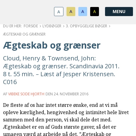
1.0:
Spring
Vend
Gå
Om
menu
tilbage
til
KABB
A
A
A
A
1.1:
over
til
vores
Kontakt
1.2:
og
forsiden
guide
Bestyrelse
FORSIDE
LYDBØGER
3. OPBYGGELIGE BØGER
1.3:
gå
for
Økonomi
ÆGTESKAB OG GRÆNSER
1.4:
til
tilgængelighed
Årsberetning
Ægteskab og grænser
1.5:
indhold
Privatlivspolitik
1.6:
Vedtægter
Cloud, Henry & Townsend, John:
2.0:
Nyheder
Ægteskab og grænser. Scandinavia 2011.
3.0:
Kalender
8 t. 55 min. – Læst af Jesper Kristensen.
4.0:
Kristeligt
C016
Lydbibliotek
5.0:
Lydbøger
AF
VIBEKE SODE HJORTH
DEN
24. NOVEMBER 2016
til
De fleste af os har intet større ønske, end at vi må
udlån
opleve kærlighed, hengivenhed og intimitet hele livet
6.0:
Bibelen
sammen med den person, vi skal dele det med.
7.0:
Arrangementer
Ægteskabet er en af Guds største gaver, så det er
7.1:
Sommerstævne
umagen værd at arbejde på det. ”Ægteskab og
7.2:
Nordisk