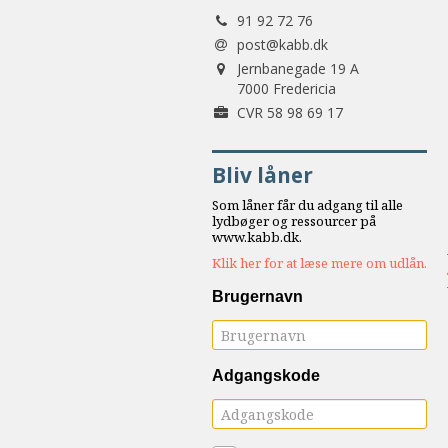
Tlf.:
samarbejde
91 92 72 76
8.0:
Støt
post@kabb.dk
Adresse:
KABB!
Jernbanegade 19 A
9.0:
7000 Fredericia
Links
Forretningsnummer:
CVR 58 98 69 17
Næste
indlæg:
Bliv låner
24:12
Et
Som låner får du adgang til alle
julemagasin
lydbøger og ressourcer på
www.kabb.dk.
2015
Forrige
Klik her for at læse mere om udlån.
indlæg:
24:12
Brugernavn
Et
julemagasin
2013
Adgangskode