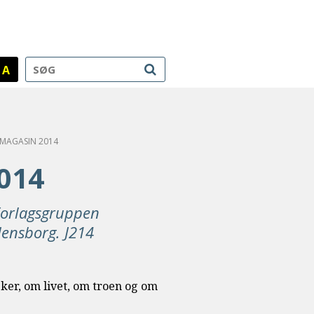
A
LEMAGASIN 2014
2014
. Forlagsgruppen
densborg. J214
sker, om livet, om troen og om