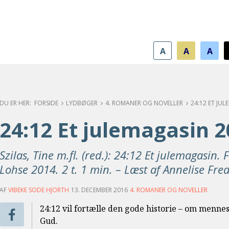
A
A
A
FORSIDE
LYDBØGER
4. ROMANER OG NOVELLER
24:12 ET JU
24:12 Et julemagasin 
Szilas, Tine m.fl. (red.): 24:12 Et julemagasin
Lohse 2014. 2 t. 1 min. – Læst af Annelise Fre
AF
VIBEKE SODE HJORTH
13. DECEMBER 2016
4. ROMANER OG NOVELLER
24:12 vil fortælle den gode historie – om menne
Gud.