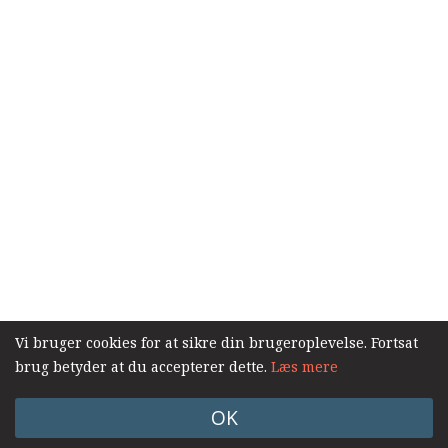
samarbejde
8.0:
Støt
KABB!
9.0:
Links
Vi bruger cookies for at sikre din brugeroplevelse. Fortsat
brug betyder at du accepterer dette.
Læs mere
OK