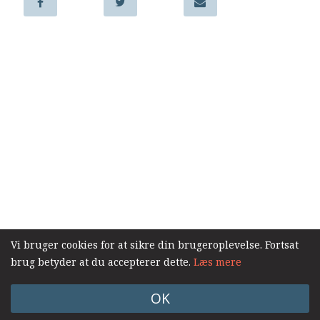
samarbejde
8.0:
Støt
KABB!
Log ind
9.0:
Links
Vi bruger cookies for at sikre din brugeroplevelse. Fortsat
brug betyder at du accepterer dette.
Læs mere
OK