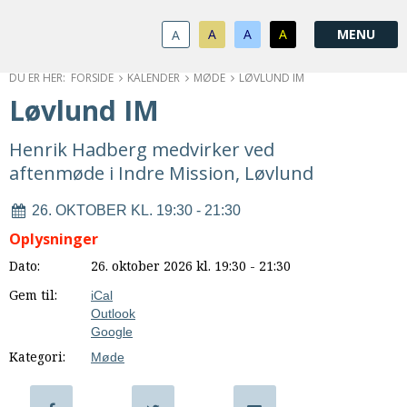
1.0:
Spring
Vend
Gå
Om
menu
tilbage
til
KABB
A
A
A
A
1.1:
over
til
vores
Kontakt
1.2:
og
forsiden
guide
Bestyrelse
FORSIDE
KALENDER
MØDE
LØVLUND IM
1.3:
gå
for
Økonomi
Løvlund IM
1.4:
til
tilgængelighed
Årsberetning
1.5:
indhold
Privatlivspolitik
Henrik Hadberg medvirker ved
1.6:
Vedtægter
aftenmøde i Indre Mission, Løvlund
2.0:
Nyheder
3.0:
Kalender
26. OKTOBER KL. 19:30 - 21:30
4.0:
Kristeligt
Oplysninger
Lydbibliotek
Dato:
26. oktober 2026 kl. 19:30 - 21:30
5.0:
Lydbøger
til
Gem til:
iCal
udlån
Outlook
Google
6.0:
Bibelen
Kategori:
7.0:
Arrangementer
Møde
7.1:
Sommerstævne
7.2:
Nordisk