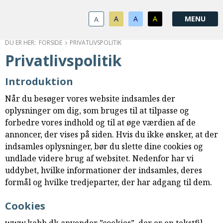
1.0:
Spring
Vend
Gå
Om
menu
tilbage
til
KABB
A
A
A
A
1.1:
over
til
vores
Kontakt
1.2:
og
forsiden
guide
Bestyrelse
FORSIDE
PRIVATLIVSPOLITIK
1.3:
gå
for
Økonomi
Privatlivspolitik
1.4:
til
tilgængelighed
Årsberetning
1.5:
indhold
Privatlivspolitik
Introduktion
1.6:
Vedtægter
Når du besøger vores website indsamles der
2.0:
Nyheder
oplysninger om dig, som bruges til at tilpasse og
3.0:
Kalender
forbedre vores indhold og til at øge værdien af de
4.0:
Kristeligt
annoncer, der vises på siden. Hvis du ikke ønsker, at der
Lydbibliotek
indsamles oplysninger, bør du slette dine cookies og
5.0:
Lydbøger
undlade videre brug af websitet. Nedenfor har vi
til
uddybet, hvilke informationer der indsamles, deres
udlån
formål og hvilke tredjeparter, der har adgang til dem.
6.0:
Bibelen
7.0:
Arrangementer
Cookies
7.1:
Sommerstævne
7.2:
Nordisk