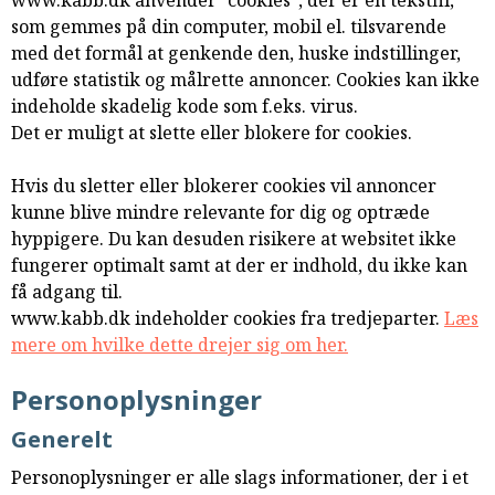
www.kabb.dk anvender ”cookies”, der er en tekstfil,
samarbejde
som gemmes på din computer, mobil el. tilsvarende
8.0:
Støt
med det formål at genkende den, huske indstillinger,
KABB!
udføre statistik og målrette annoncer. Cookies kan ikke
9.0:
Links
indeholde skadelig kode som f.eks. virus.
Det er muligt at slette eller blokere for cookies.
Hvis du sletter eller blokerer cookies vil annoncer
kunne blive mindre relevante for dig og optræde
hyppigere. Du kan desuden risikere at websitet ikke
fungerer optimalt samt at der er indhold, du ikke kan
få adgang til.
www.kabb.dk indeholder cookies fra tredjeparter.
Læs
mere om hvilke dette drejer sig om her.
Personoplysninger
Generelt
Personoplysninger er alle slags informationer, der i et