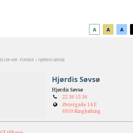
A
A
A
FORSIDE
HJØRDIS SØVSØ
Hjørdis Søvsø
Hjørdis Søvsø
Tlf.:
22 36 53 36
Østergade 14 E
6950 Ringkøbing
Gå tilbage