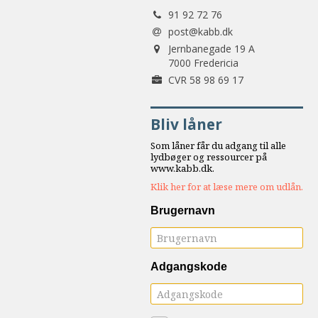
Tlf.:
samarbejde
91 92 72 76
8.0:
Støt
post@kabb.dk
Adresse:
KABB!
Jernbanegade 19 A
9.0:
7000 Fredericia
Links
Forretningsnummer:
CVR 58 98 69 17
Bliv låner
Som låner får du adgang til alle
lydbøger og ressourcer på
www.kabb.dk.
Klik her for at læse mere om udlån.
Brugernavn
Adgangskode