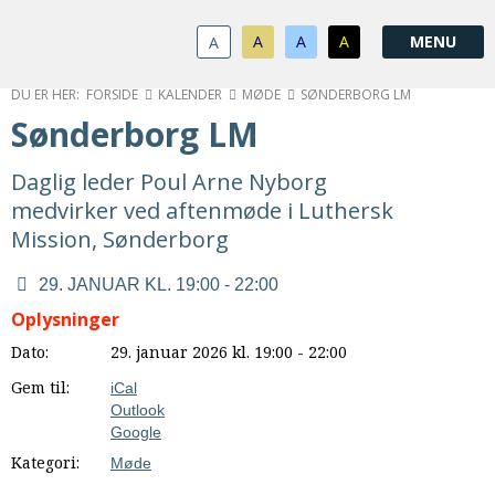
1.0:
Spring
Vend
Gå
Om
menu
tilbage
til
KABB
A
A
A
A
1.1:
over
til
vores
Kontakt
1.2:
og
forsiden
guide
Bestyrelse
FORSIDE
KALENDER
MØDE
SØNDERBORG LM
1.3:
gå
for
Økonomi
Sønderborg LM
1.4:
til
tilgængelighed
Årsberetning
1.5:
indhold
Privatlivspolitik
Daglig leder Poul Arne Nyborg
1.6:
Vedtægter
medvirker ved aftenmøde i Luthersk
2.0:
Nyheder
Mission, Sønderborg
3.0:
Kalender
4.0:
Kristeligt
29. JANUAR KL. 19:00 - 22:00
Lydbibliotek
Oplysninger
5.0:
Lydbøger
Dato:
29. januar 2026 kl. 19:00 - 22:00
til
udlån
Gem til:
iCal
6.0:
Bibelen
Outlook
7.0:
Google
Arrangementer
7.1:
Sommerstævne
Kategori:
Møde
7.2:
Nordisk